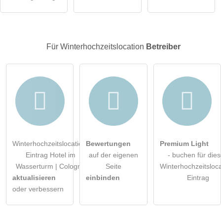
Hinweis:
Bitte beachten Sie, öffentliche Fragen sind
für alle
Besucher sichtbar
.
Klicken Sie hier um eine
individuelle Frage
an den
Für Winterhochzeitslocation
Betreiber
Winterhochzeitslocation-Eintrag zu stellen
.
Winterhochzeitslocation-
Bewertungen
Premium Light
Eintrag Hotel im
auf der eigenen
- buchen für die
Wasserturm | Cologne
Seite
Winterhochzeitsloca
aktualisieren
einbinden
Eintrag
oder verbessern