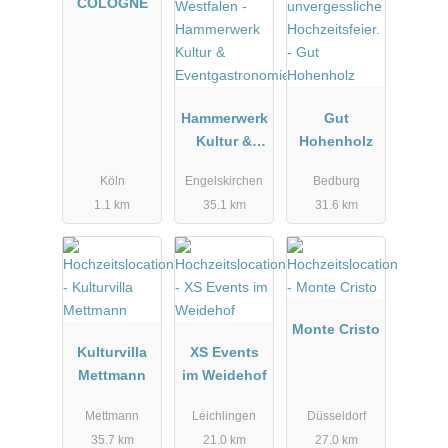
COLOGNE
Hammerwerk
Gut
Kultur &
Hohenholz
Eventgastro
Köln
Engelskirchen
Bedburg
nomie
1.1 km
35.1 km
31.6 km
Monte Cristo
Kulturvilla
XS Events
Mettmann
im Weidehof
Mettmann
Leichlingen
Düsseldorf
35.7 km
21.0 km
27.0 km