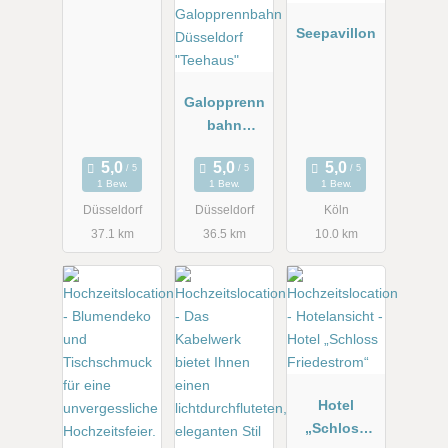
Seepavillon
Galopprenn
bahn
Düsseldorf
"Teehaus"
1 Bew.
1 Bew.
1 Bew.
Düsseldorf
Düsseldorf
Köln
37.1 km
36.5 km
10.0 km
Hotel
„Schloss