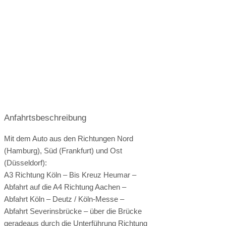
Zusatzgebühren bei externem Catering:
Hussen:
kostenlos
Bei externem Catering wird ein Tellergeld berechnet.
geschlossene Gesellschaft
barrierefreie Location
Platz für Sektempfang
Platz für Agape
letzte Renovierung
Video
Broschüre
Video der Location
Facebook
Anfahrtsbeschreibung
instagram
Perfekte Jahreszeit
Helikopterlandeplatz
Candybar
Fotobox
Mit dem Auto aus den Richtungen Nord
(Hamburg), Süd (Frankfurt) und Ost
weitere Unterlagen
(Düsseldorf):
A3 Richtung Köln – Bis Kreuz Heumar –
Abfahrt auf die A4 Richtung Aachen –
Abfahrt Köln – Deutz / Köln-Messe –
Abfahrt Severinsbrücke – über die Brücke
geradeaus durch die Unterführung Richtung