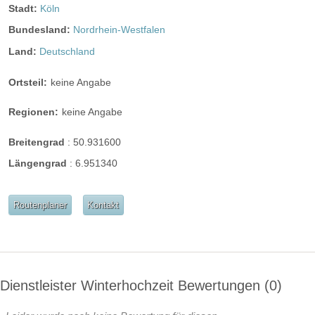
Stadt:
Köln
Bundesland:
Nordrhein-Westfalen
Land:
Deutschland
Ortsteil:
keine Angabe
Regionen:
keine Angabe
Breitengrad
:
50.931600
Längengrad
:
6.951340
Routenplaner
Kontakt
Dienstleister Winterhochzeit Bewertungen
0