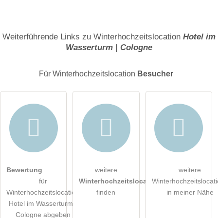
Name
Weiterführende Links zu Winterhochzeitslocation
Hotel im
Wasserturm | Cologne
E-Mail-Adresse (wird nicht veröffentlicht)
Für Winterhochzeitslocation
Besucher
Hiermit akzeptiere ich die
AGB
.
Bewertung
weitere
weitere
für
Winterhochzeitslocations
Winterhochzeitslocat
Die
Datenschutzerklärung
habe ich zur Kenntnis genommen.
Winterhochzeitslocation
finden
in meiner Nähe
Hotel im Wasserturm |
öffentliche Frage stellen
Abbrechen
Cologne abgeben