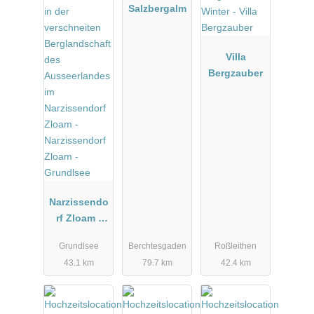
Salzbergalm
Villa
Bergzauber
Narzissendo
rf Zloam -
Grundlsee
Grundlsee
Berchtesgaden
Roßleithen
43.1 km
79.7 km
42.4 km