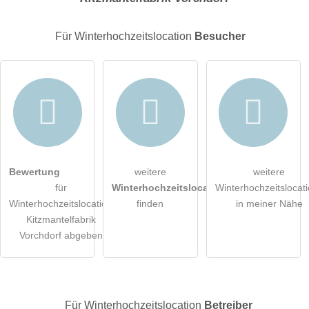
E-Mail-Adresse (wird nicht veröffentlicht)
Für Winterhochzeitslocation
Besucher
Hiermit akzeptiere ich die
AGB
.
Bewertung
weitere
weitere
für
Winterhochzeitslocations
Winterhochzeitslocat
Die
Datenschutzerklärung
habe ich zur Kenntnis genommen.
Winterhochzeitslocation
finden
in meiner Nähe
Kitzmantelfabrik
öffentliche Frage stellen
Abbrechen
Vorchdorf abgeben
Hinweis:
Bitte beachten Sie, öffentliche Fragen sind
für alle
Besucher sichtbar
.
Klicken Sie hier um eine
individuelle Frage
an den
Für Winterhochzeitslocation
Betreiber