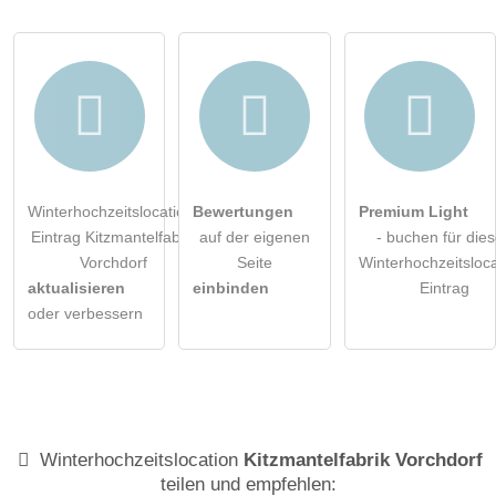
Winterhochzeitslocation-Eintrag zu stellen
.
Winterhochzeitslocation-
Bewertungen
Premium Light
Eintrag Kitzmantelfabrik
auf der eigenen
- buchen für die
Vorchdorf
Seite
Winterhochzeitsloca
aktualisieren
einbinden
Eintrag
oder verbessern
Winterhochzeitslocation
Kitzmantelfabrik Vorchdorf
teilen und empfehlen: