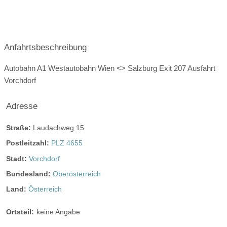
Platz für Agape
letzte Renovierung:
2009
Video
Anfahrtsbeschreibung
Broschüre
Video der Location
Facebook
instagram
Perfekte Jahreszeit
Autobahn A1 Westautobahn Wien <> Salzburg Exit 207 Ausfahrt
Vorchdorf
Helikopterlandeplatz
Candybar
Fotobox
weitere Unterlagen
Adresse
Straße:
Laudachweg 15
Postleitzahl:
PLZ 4655
Stadt:
Vorchdorf
Bundesland:
Oberösterreich
Land:
Österreich
Ortsteil:
keine Angabe