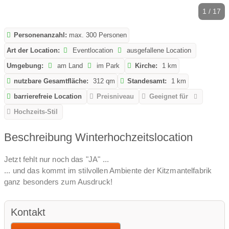
1 / 17
Personenanzahl:
max. 300 Personen
Art der Location:
Eventlocation
ausgefallene Location
Umgebung:
am Land
im Park
Kirche:
1 km
nutzbare Gesamtfläche:
312 qm
Standesamt:
1 km
barrierefreie Location
Preisniveau
Geeignet für
Hochzeits-Stil
Beschreibung Winterhochzeitslocation
Jetzt fehlt nur noch das "JA" ...
... und das kommt im stilvollen Ambiente der Kitzmantelfabrik
ganz besonders zum Ausdruck!
Kontakt