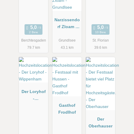
Narzissendo
rf Zloam -
2 Bew.
10 Bew.
Grundlsee
Berchtesgaden
Grundlsee
St. Florian
79.7 km
43.1 km
39.6 km
Der Loryhof
-
Wippenham
Gasthof
Frodlhof
Der
Oberhauser