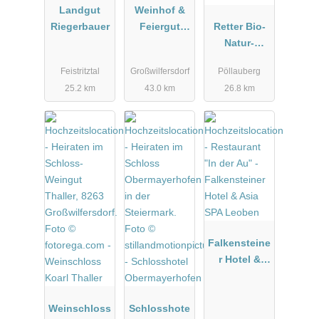
Landgut
Weinhof &
Riegerbauer
Feiergut
Retter Bio-
F.Kohl
Natur-
Resort****
Feistritztal
Großwilfersdorf
Pöllauberg
25.2 km
43.0 km
26.8 km
Falkensteine
r Hotel &
Asia SPA
Leoben
Weinschloss
Schlosshote