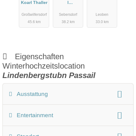
Koarl Thaller
l
Obermayerh
Großwilfersdorf
Sebersdorf
Leoben
ofen
45.6 km
38.2 km
33.0 km
Eigenschaften
Winterhochzeitslocation
Lindenbergstubn Passail
Ausstattung
Winterhochzeit Beschreibung
Entertainment
Art der Location:
Eventlocation
Gasthaus
im Freien
Bühne
Tanzfläche
Musikanlage