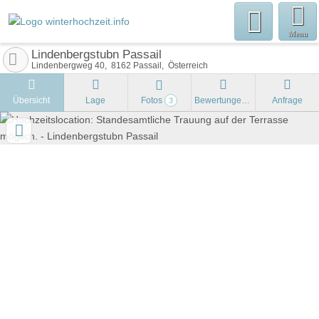
Menu
Lindenbergstubn Passail
Lindenbergweg 40
8162
Passail
Österreich
Übersicht
Lage
Fotos
Bewertungen
Anfrage
3