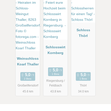
Schloss
Thörl
Schlosswirt
Kornberg
Weinschloss
Koarl Thaller
1 Bew.
2 Bew.
1 Bew.
Riegersburg /
Großwilfersdorf
Feldbach
Thörl
45.6 km
43.8 km
34.0 km