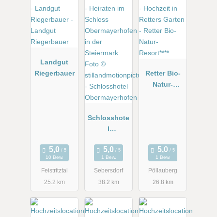
Landgut
Riegerbauer
Retter Bio-
Natur-
Resort****
Schlosshote
l
Obermayerh
ofen
10 Bew.
1 Bew.
1 Bew.
Feistritztal
Sebersdorf
Pöllauberg
25.2 km
38.2 km
26.8 km