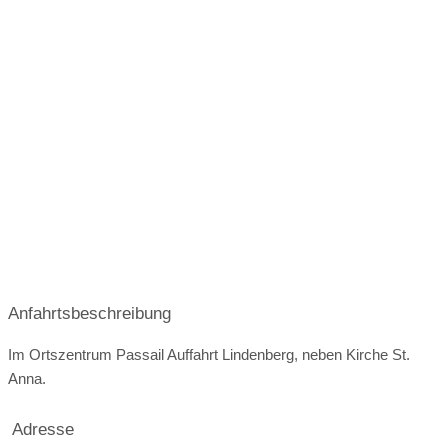
Wunderbare Landschaftsfotos direkt vor Ort möglich.
Zusatzgebühren bei externem Catering
Terrasse
Garten
Festzelt
Weinkeller
e-Ladestation
Bar
mögliche Tischformate
Hussen
geschlossene Gesellschaft
barrierefreie Location
Platz für Sektempfang
Platz für Agape
letzte Renovierung
Video
Broschüre
Video der Location
Facebook
instagram
Perfekte Jahreszeit
Anfahrtsbeschreibung
Helikopterlandeplatz
Candybar
Fotobox
weitere Unterlagen
Im Ortszentrum Passail Auffahrt Lindenberg, neben Kirche St.
Anna.
Adresse