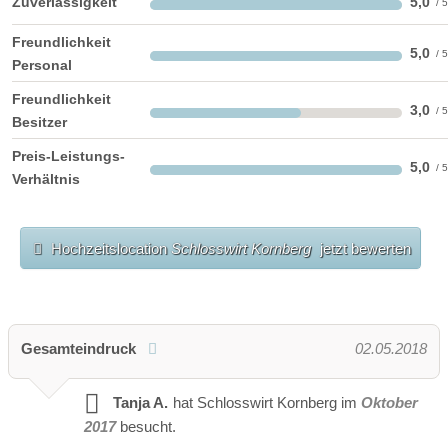
Zuverlässigkeit
5,0
Freundlichkeit
5,0
Personal
Freundlichkeit
3,0
Besitzer
Preis-Leistungs-
5,0
Verhältnis
Hochzeitslocation
Schlosswirt Kornberg
jetzt bewerten
Gesamteindruck
02.05.2018
Tanja A.
hat Schlosswirt Kornberg im
Oktober
2017
besucht.