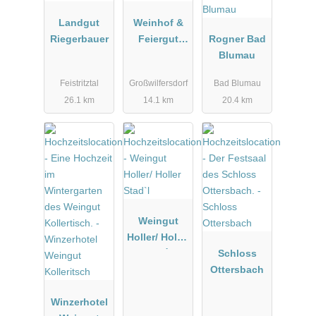
Landgut
Weinhof &
Riegerbauer
Feiergut
Rogner Bad
F.Kohl
Blumau
Feistritztal
Großwilfersdorf
Bad Blumau
26.1 km
14.1 km
20.4 km
Weingut
Holler/ Holler
Stad`l
Schloss
Ottersbach
Winzerhotel