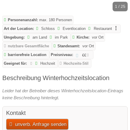
1 / 25
Personenanzahl:
max. 180 Personen
Art der Location:
Schloss
Eventlocation
Restaurant
Umgebung:
am Land
im Park
Kirche:
vor Ort
nutzbare Gesamtfläche
Standesamt:
vor Ort
barrierefreie Location
Preisniveau:
€€
Geeignet für:
Hochzeit
Hochzeits-Stil
Beschreibung Winterhochzeitslocation
Leider hat der Betreiber dieses Winterhochzeitslocation-Eintrags
keine Beschreibung hinterlegt.
Kontakt
unverb. Anfrage senden