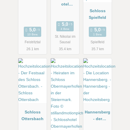
otel
Harkamp
Schloss
Spielfeld
4 Bew.
10 Bew.
1 Bew.
St. Nikolai im
Feistritztal
Sausal
Spielfeld
26.1 km
35.4 km
35.7 km
Schloss
Hannersberg
Ottersbach
- der
Hochzeitsbe