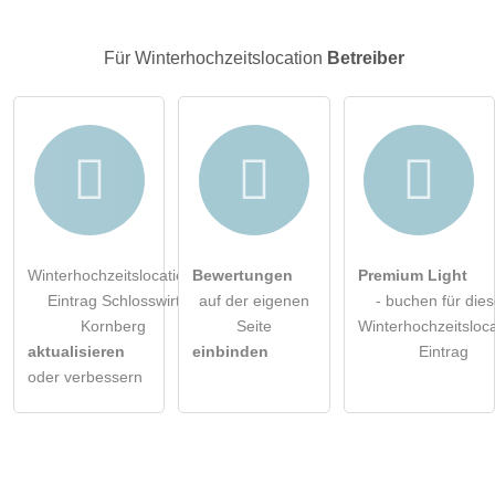
Besucher sichtbar
.
Klicken Sie hier um eine
individuelle Frage
an den
Für Winterhochzeitslocation
Betreiber
Winterhochzeitslocation-Eintrag zu stellen
.
Winterhochzeitslocation-
Bewertungen
Premium Light
Eintrag Schlosswirt
auf der eigenen
- buchen für die
Kornberg
Seite
Winterhochzeitsloca
aktualisieren
einbinden
Eintrag
oder verbessern