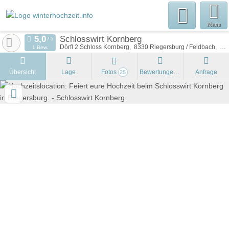
Menu
Schlosswirt Kornberg
Dörfl 2 Schloss Kornberg
8330
Riegersburg / Feldbach
Öst
1 Bew.
Übersicht
Lage
Fotos
Bewertungen
Anfrage
25