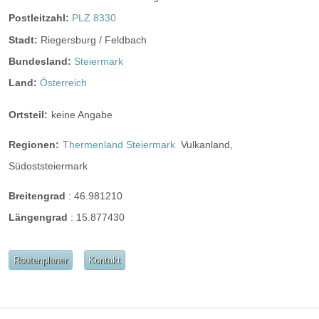
Helikopterlandeplatz
Candybar
Fotobox
Postleitzahl:
PLZ 8330
weitere Unterlagen
Stadt:
Riegersburg / Feldbach
Bundesland:
Steiermark
Land:
Österreich
Ortsteil:
keine Angabe
Regionen:
Thermenland Steiermark
Vulkanland,
Südoststeiermark
Breitengrad
:
46.981210
Längengrad
:
15.877430
Routenplaner
Kontakt