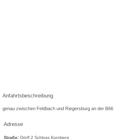
Rauchen:
eingeschränkt erlaubt
Wintergarten
nicht möglich
Terrasse
Garten
Festzelt
Weinkeller
Bar
mögliche Tischformate:
Einzeltische rund
Einzeltische eckig
Tafel
U-Form
Hussen:
kostenlos
geschlossene Gesellschaft
barrierefreie Location
Platz für Sektempfang
Anfahrtsbeschreibung
Platz für Agape
letzte Renovierung
genau zwischen Feldbach und Riegersburg an der B66
Video
Broschüre
Video der Location
Facebook
Adresse
instagram
Perfekte Jahreszeit
Straße:
Dörfl 2 Schloss Kornberg