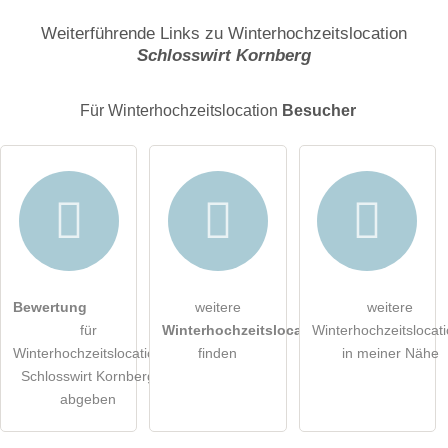
Name
Weiterführende Links zu Winterhochzeitslocation
Schlosswirt Kornberg
E-Mail-Adresse (wird nicht veröffentlicht)
Für Winterhochzeitslocation
Besucher
Hiermit akzeptiere ich die
AGB
.
Bewertung
weitere
weitere
für
Winterhochzeitslocations
Winterhochzeitslocat
Die
Datenschutzerklärung
habe ich zur Kenntnis genommen.
Winterhochzeitslocation
finden
in meiner Nähe
Schlosswirt Kornberg
öffentliche Frage stellen
Abbrechen
abgeben
Hinweis:
Bitte beachten Sie, öffentliche Fragen sind
für alle