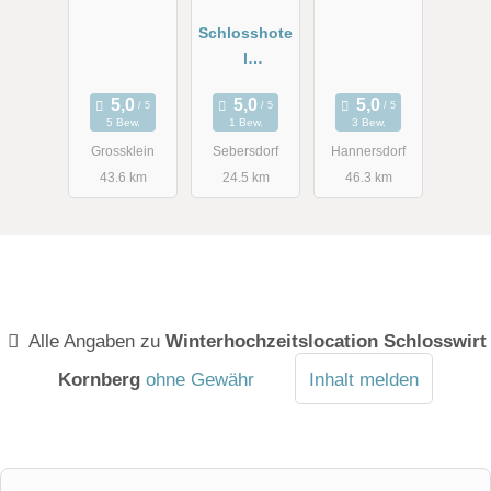
rg
Schlosshote
l
Obermayerh
ofen
5 Bew.
1 Bew.
3 Bew.
Grossklein
Sebersdorf
Hannersdorf
43.6 km
24.5 km
46.3 km
Alle Angaben zu
Winterhochzeitslocation Schlosswirt
Kornberg
ohne Gewähr
Inhalt melden