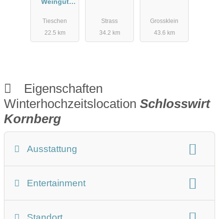
Weingut
Kolleritsch
Tieschen
Strass
Grossklein
22.5 km
34.2 km
43.6 km
Eigenschaften
Winterhochzeitslocation
Schlosswirt
Kornberg
Ausstattung
Winterhochzeit Beschreibung
Entertainment
Art der Location:
Schloss
Eventlocation
Restaurant
im Freien
Bühne
Tanzfläche
Musikanlage
Standort