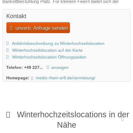
Bankettbestuhlung Platz. Für kleinere Feiern bietet sich der
kleine Saal mit Raum für 132 (Bankett) oder 88 (Gruppen)
Personen an.
Kontakt
Wenn wir Ihr Interesse geweckt haben, rufen Sie uns einfach an
unverb. Anfrage senden
oder schreiben eine Email. Wir erstellen Ihnen gerne zeitnah ein
individuelles Angebot für Ihre Feier im MEDIO.RHEIN.ERFT.
Anfahrtsbeschreibung zu Winterhochzeitslocation
Winterhochzeitslocation auf der Karte
Winterhochzeitslocation Öffnungszeiten
Telefon:
+49 227...
anzeigen
Homepage:
medio-rhein-erft.de/vermietung/
Winterhochzeitslocations in der
Nähe