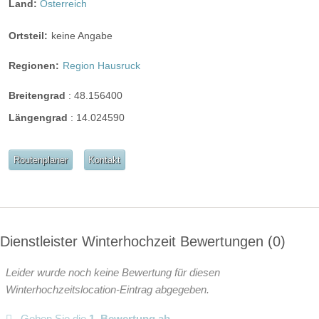
Land:
Österreich
ganztags geöffnet
ganztags geöffnet
Ortsteil:
keine Angabe
ganztags geöffnet
Regionen:
Region Hausruck
Breitengrad
:
48.156400
Längengrad
:
14.024590
Angaben zur Sperrstunde
Hunde erlaubt
Routenplaner
Kontakt
Rauchen:
eingeschränkt erlaubt
Wintergarten
Terrasse
Garten
Festzelt
Weinkeller
Bar
Dienstleister Winterhochzeit Bewertungen
0
mögliche Tischformate:
Einzeltische rund
Einzeltische eckig
Tafel
Leider wurde noch keine Bewertung für diesen
U-Form
Winterhochzeitslocation-Eintrag abgegeben.
Hussen:
nicht vorhanden
Geben Sie die
1. Bewertung ab.