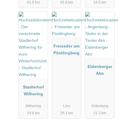
61.6 km
95.8 km
34.5 km
Freiseder am
Pöstlingberg
Eidenberger
Alm
Stadlerhof
Wilhering
Wilhering
Linz
Eidenberg
19.6 km
25.1 km
31.3 km