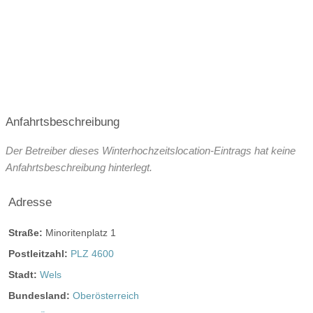
Die standesamtliche Trauung kann direkt in den Minoriten
durchgeführt werden.
Angaben zu den Festsälen
Kapelle
Trauung im Freien
Preisniveau
Kosten:
Lt. Tarifordnung der Stadt Wels beträgt die Saalmiete für
Anfahrtsbeschreibung
Hochzeiten € 800,-- exkl. MwSt. und Nebenleistungen.
Catering wird extra beauftragt, gerne beraten wir Sie bei
Der Betreiber dieses Winterhochzeitslocation-Eintrags hat keine
der Auswahl.
Anfahrtsbeschreibung hinterlegt.
Öffnungszeiten für Hochzeitsfeier:
Adresse
ganztags geöffnet
Straße:
Minoritenplatz 1
ganztags geöffnet
Postleitzahl:
PLZ 4600
ganztags geöffnet
Stadt:
Wels
ganztags geöffnet
Bundesland:
Oberösterreich