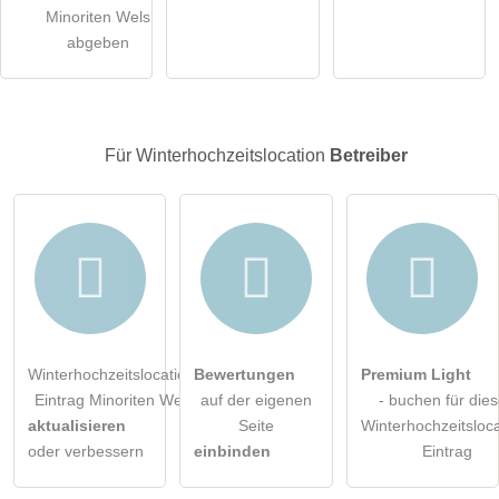
Minoriten Wels
öffentliche Frage stellen
Abbrechen
abgeben
Hinweis:
Bitte beachten Sie, öffentliche Fragen sind
für alle
Besucher sichtbar
.
Klicken Sie hier um eine
individuelle Frage
an den
Für Winterhochzeitslocation
Betreiber
Winterhochzeitslocation-Eintrag zu stellen
.
Winterhochzeitslocation-
Bewertungen
Premium Light
Eintrag Minoriten Wels
auf der eigenen
- buchen für die
aktualisieren
Seite
Winterhochzeitsloca
oder verbessern
einbinden
Eintrag