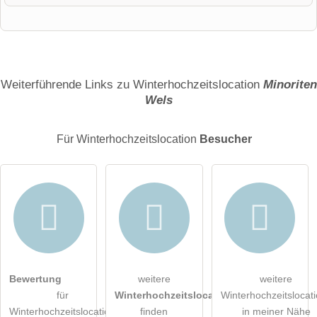
Vorname
Name
Weiterführende Links zu Winterhochzeitslocation
Minoriten
Wels
E-Mail-Adresse (wird nicht veröffentlicht)
Für Winterhochzeitslocation
Besucher
Hiermit akzeptiere ich die
AGB
.
Bewertung
weitere
weitere
für
Winterhochzeitslocations
Winterhochzeitslocat
Die
Datenschutzerklärung
habe ich zur Kenntnis genommen.
Winterhochzeitslocation
finden
in meiner Nähe