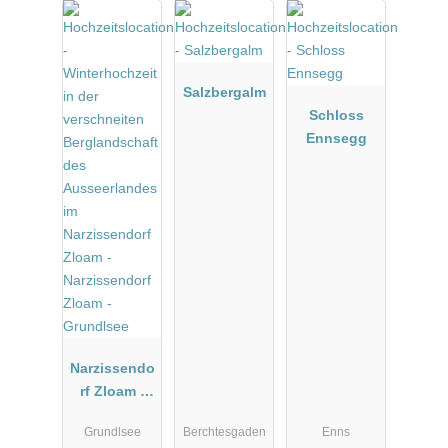
Salzbergalm
Schloss
Ennsegg
Narzissendo
rf Zloam -
Grundlsee
Grundlsee
Berchtesgaden
Enns