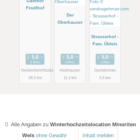
Gasthof
Frodlhof
Der
Oberhauser
Strasserhof -
Fam. Übleis
2 Bew.
2 Bew.
1 Bew.
Neukirchen/Vöckla
Holzhausen
Gunskirchen
38.5 km
11.3 km
5.6 km
Alle Angaben zu
Winterhochzeitslocation Minoriten
Wels
ohne Gewähr
Inhalt melden