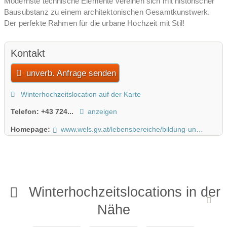
Modernste technische Elemente vereinen sich mit historischer
Bausubstanz zu einem architektonischen Gesamtkunstwerk.
Der perfekte Rahmen für die urbane Hochzeit mit Stil!
Kontakt
unverb. Anfrage senden
Winterhochzeitslocation auf der Karte
Telefon:
+43 724...
anzeigen
Homepage:
www.wels.gv.at/lebensbereiche/bildung-und-kultur/kultur-in-wels/veranstaltungsorte/minoriten/
Winterhochzeitslocations in der
Nähe