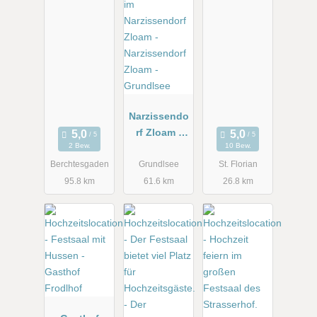
Narzissendo
rf Zloam -
2 Bew.
10 Bew.
Grundlsee
Berchtesgaden
Grundlsee
St. Florian
95.8 km
61.6 km
26.8 km