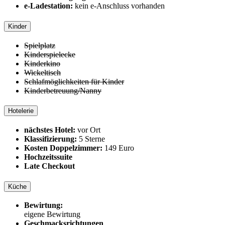
e-Ladestation:
kein e-Anschluss vorhanden
Kinder
Spielplatz
Kinderspielecke
Kinderkino
Wickeltisch
Schlafmöglichkeiten für Kinder
Kinderbetreuung/Nanny
Hotelerie
nächstes Hotel:
vor Ort
Klassifizierung:
5 Sterne
Kosten Doppelzimmer:
149 Euro
Hochzeitssuite
Late Checkout
Küche
Bewirtung:
eigene Bewirtung
Geschmacksrichtungen