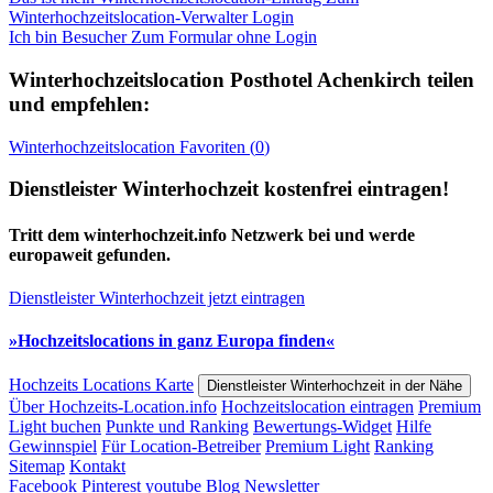
Winterhochzeitslocation-Verwalter Login
Ich bin Besucher
Zum Formular ohne Login
Winterhochzeitslocation
Posthotel Achenkirch
teilen
und empfehlen:
Winterhochzeitslocation
Favoriten (
0
)
Dienstleister Winterhochzeit kostenfrei eintragen!
Tritt dem winterhochzeit.info Netzwerk bei und werde
europaweit gefunden.
Dienstleister Winterhochzeit jetzt eintragen
»Hochzeitslocations in ganz Europa finden«
Hochzeits Locations Karte
Dienstleister Winterhochzeit in der Nähe
Über Hochzeits-Location.info
Hochzeitslocation eintragen
Premium
Light buchen
Punkte und Ranking
Bewertungs-Widget
Hilfe
Gewinnspiel
Für Location-Betreiber
Premium Light
Ranking
Sitemap
Kontakt
Facebook
Pinterest
youtube
Blog
Newsletter