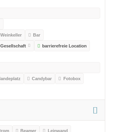
Weinkeller
Bar
Gesellschaft
barrierefreie Location
landeplatz
Candybar
Fotobox
trom
Beamer
Leinwand