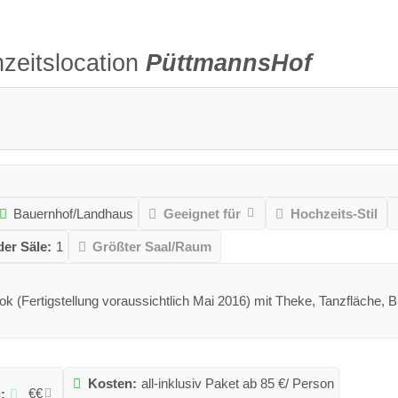
zeitslocation
PüttmannsHof
Bauernhof/Landhaus
Geeignet für
Hochzeits-Stil
der Säle:
1
Größter Saal/Raum
k (Fertigstellung voraussichtlich Mai 2016) mit Theke, Tanzfläche, 
Kosten:
all-inklusiv Paket ab 85 €/ Person
€€
: