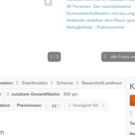
1 / 3
alle Fotos a
cation:
Eventlocation
Scheune
Bauernhof/Landhaus
K
r
nutzbare Gesamtfläche:
300 qm
cation
Preisniveau:
Geeignet für
€€
Te
on
Ho