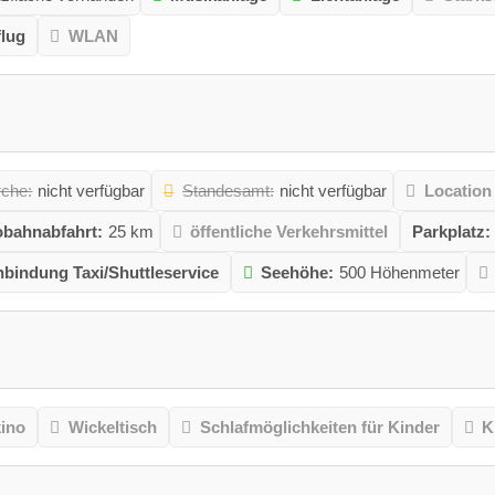
lug
WLAN
rche:
nicht verfügbar
Standesamt:
nicht verfügbar
Location
bahnabfahrt:
25 km
öffentliche Verkehrsmittel
Parkplatz:
bindung Taxi/Shuttleservice
Seehöhe:
500 Höhenmeter
kino
Wickeltisch
Schlafmöglichkeiten für Kinder
K