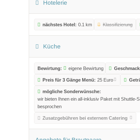
Hotelerie
nächstes Hotel:
0.1 km
Klassifizierung
Küche
Bewirtung:
eigene Bewirtung
Geschmacks
Preis für 3 Gänge Menü:
25 Euro
Getr
mögliche Sonderwünsche:
wir bieten Ihnen ein all-inklusiv Paket mit Shutt
besprochen
Zusatzgebühren bei externem Catering
Angebote für Brautpaare