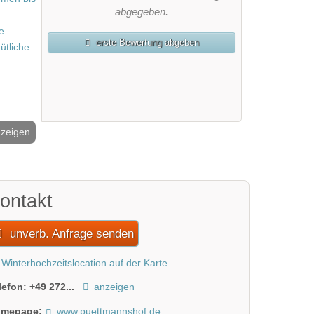
abgegeben.
erste Bewertung abgeben
nzeigen
2 / 3
ontakt
unverb. Anfrage senden
Winterhochzeitslocation auf der Karte
lefon:
+49 272...
anzeigen
mepage:
www.puettmannshof.de