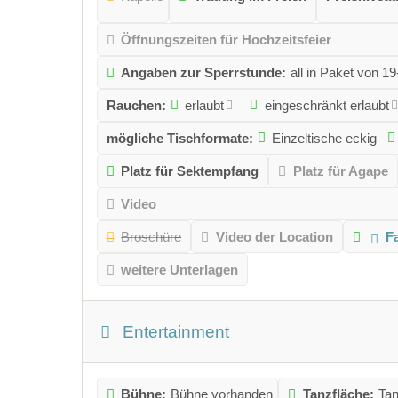
Öffnungszeiten für Hochzeitsfeier
Angaben zur Sperrstunde:
all in Paket von 
Rauchen:
erlaubt
eingeschränkt erlaubt
mögliche Tischformate:
Einzeltische eckig
Platz für Sektempfang
Platz für Agape
Video
Broschüre
Video der Location
F
weitere Unterlagen
Entertainment
Bühne:
Bühne vorhanden
Tanzfläche:
Tan