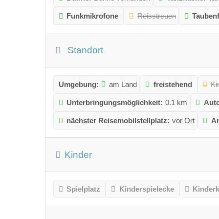
Funkmikrofone
Reisstreuen
Taubenf
Standort
Umgebung:
am Land
freistehend
Ki
Unterbringungsmöglichkeit:
0.1 km
Auto
nächster Reisemobilstellplatz:
vor Ort
An
Kinder
Spielplatz
Kinderspielecke
Kinder