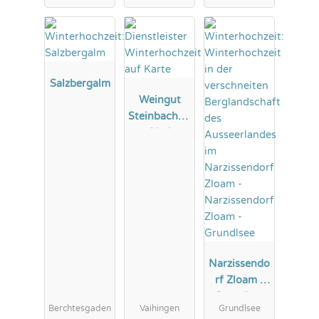
Salzbergalm
Weingut
Steinbachho
f bei
Stuttgart
Narzissendo
rf Zloam -
Grundlsee
Berchtesgaden
Vaihingen
Grundlsee