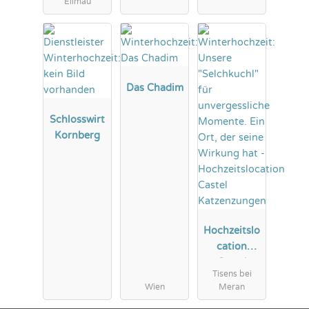
Ellmau
Das Chadim
Schlosswirt
Kornberg
Hochzeitslo
cation
Castel
Tisens bei
Katzenzung
Wien
Meran
en