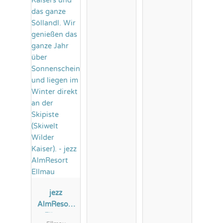
jezz
AlmResort
Ellmau