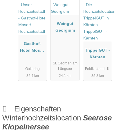
Weingut
Georgium
Gasthof-
Hotel Moser/
TrippelGUT -
Hochzeitsst
Kärnten
St. Georgen am
adl
Guttaring
Längsee
Feldkirchen i. K.
32.4 km
24.1 km
35.8 km
Eigenschaften
Winterhochzeitslocation
Seerose
Klopeinersee