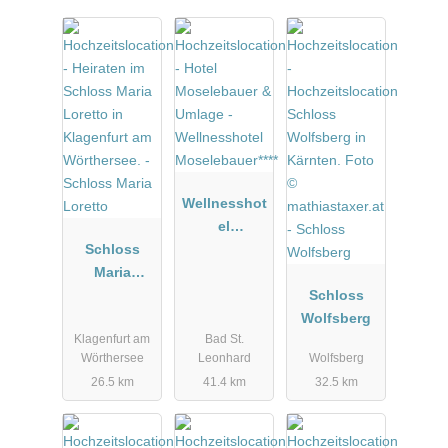
Wellnesshot
el
Schloss
Moselebauer
Maria
****
Loretto
Schloss
Wolfsberg
Klagenfurt am
Bad St.
Wörthersee
Leonhard
Wolfsberg
26.5 km
41.4 km
32.5 km