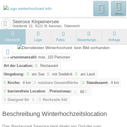
Menu
Seerose Klopeinersee
Ostuferstr. 22
9122
St. Kanzian
Österreich
Übersicht
Lage
Fotos
Bewertungen
Anfrage
0
Personenanzahl:
max. 110 Personen
Art der Location:
Restaurant
Umgebung:
am See
mit Seeblick
am Land
Kirche:
4 km
nutzbare Gesamtfläche
Standesamt:
4 km
barrierefreie Location
Preisniveau:
€€
Geeignet für
Hochzeits-Stil
Beschreibung Winterhochzeitslocation
Das Restaurant Seerose liegt direkt am Ostufer vom