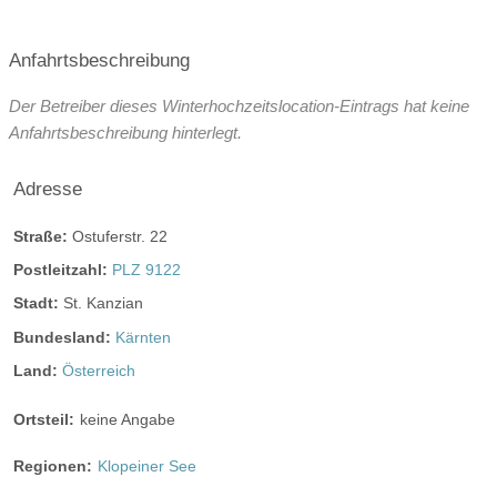
Angaben zur Sperrstunde:
Sperrstunde ist 04 Uhr früh.
Anfahrtsbeschreibung
Hunde erlaubt
Rauchen:
nur im Freien
Der Betreiber dieses Winterhochzeitslocation-Eintrags hat keine
Anfahrtsbeschreibung hinterlegt.
Wintergarten
Terrasse
Garten
Festzelt
Weinkeller
Bar
Adresse
mögliche Tischformate:
Straße:
Ostuferstr. 22
Einzeltische eckig
Tafel
U-Form
Postleitzahl:
PLZ 9122
Hussen:
nicht vorhanden
Stadt:
St. Kanzian
geschlossene Gesellschaft
Bundesland:
Kärnten
barrierefreie Location
Platz für Sektempfang
Land:
Österreich
Platz für Agape
letzte Renovierung:
2011
Ortsteil:
keine Angabe
Video
Regionen:
Klopeiner See
Broschüre
Video der Location