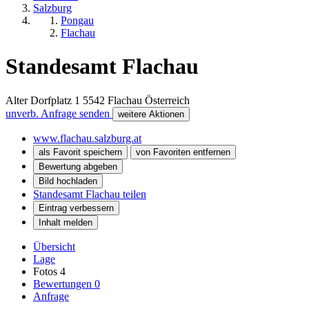
Salzburg
Pongau
Flachau
Standesamt Flachau
Alter Dorfplatz 1
5542
Flachau
Österreich
unverb. Anfrage senden
weitere Aktionen
www.flachau.salzburg.at
als Favorit speichern
von Favoriten entfernen
Bewertung abgeben
Bild hochladen
Standesamt Flachau teilen
Eintrag verbessern
Inhalt melden
Übersicht
Lage
Fotos
4
Bewertungen
0
Anfrage