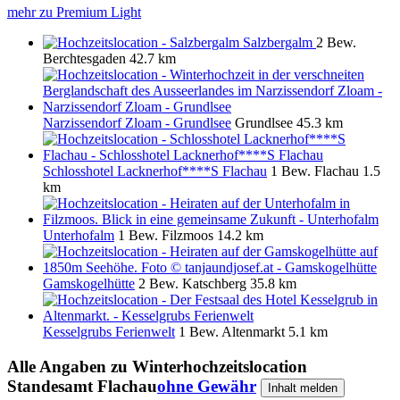
mehr zu Premium Light
Salzbergalm
2 Bew.
Berchtesgaden
42.7 km
Narzissendorf Zloam - Grundlsee
Grundlsee
45.3 km
Schlosshotel Lacknerhof****S Flachau
1 Bew.
Flachau
1.5
km
Unterhofalm
1 Bew.
Filzmoos
14.2 km
Gamskogelhütte
2 Bew.
Katschberg
35.8 km
Kesselgrubs Ferienwelt
1 Bew.
Altenmarkt
5.1 km
Alle Angaben zu
Winterhochzeitslocation
Standesamt Flachau
ohne Gewähr
Inhalt melden