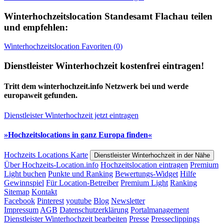
Winterhochzeitslocation
Standesamt Flachau
teilen
und empfehlen:
Winterhochzeitslocation
Favoriten (
0
)
Dienstleister Winterhochzeit kostenfrei eintragen!
Tritt dem winterhochzeit.info Netzwerk bei und werde
europaweit gefunden.
Dienstleister Winterhochzeit jetzt eintragen
»Hochzeitslocations in ganz Europa finden«
Hochzeits Locations Karte
Dienstleister Winterhochzeit in der Nähe
Über Hochzeits-Location.info
Hochzeitslocation eintragen
Premium
Light buchen
Punkte und Ranking
Bewertungs-Widget
Hilfe
Gewinnspiel
Für Location-Betreiber
Premium Light
Ranking
Sitemap
Kontakt
Facebook
Pinterest
youtube
Blog
Newsletter
Impressum
AGB
Datenschutzerklärung
Portalmanagement
Dienstleister Winterhochzeit bearbeiten
Presse
Presseclippings