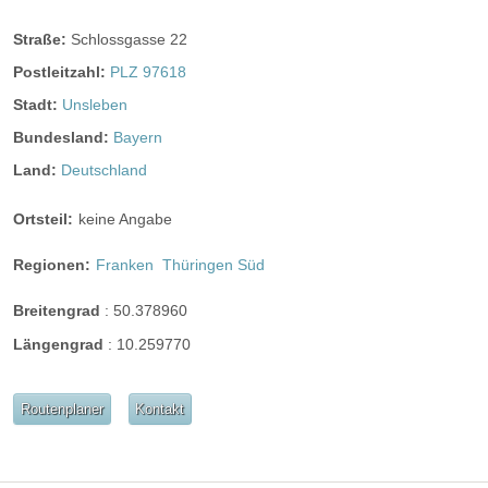
Weinkeller
Bar
Straße:
Schlossgasse 22
mögliche Tischformate:
Postleitzahl:
PLZ 97618
Einzeltische rund
Einzeltische eckig
Tafel
Stadt:
Unsleben
U-Form
Bundesland:
Bayern
Hussen:
kostenpflichtig
Land:
Deutschland
geschlossene Gesellschaft
Ortsteil:
keine Angabe
barrierefreie Location
Platz für Sektempfang
Platz für Agape
letzte Renovierung:
01.01.1890
Regionen:
Franken
Thüringen Süd
Video
Breitengrad
:
50.378960
Broschüre
Video der Location
Facebook
Längengrad
:
10.259770
instagram
Routenplaner
Kontakt
Perfekte Jahreszeit:
Frühlings-Hochzeit
Sommer-Hochzeit
Herbst-Hochzeit
Winter-Hochzeit