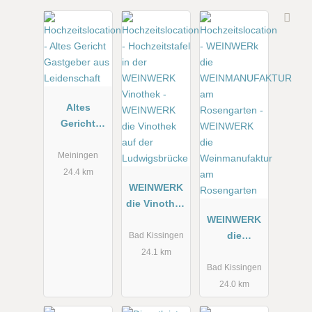
Altes
Gericht
Gastgeber
aus
Meiningen
Leidenschaf
24.4 km
t
WEINWERK
die Vinothek
auf der
WEINWERK
Ludwigsbrü
die
Bad Kissingen
cke
Weinmanufa
24.1 km
ktur am
Bad Kissingen
Rosengarten
24.0 km