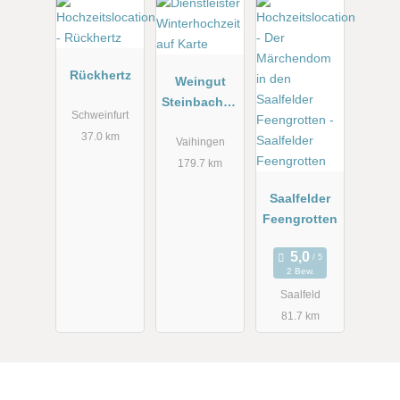
Rückhertz
Weingut
Steinbachho
Schweinfurt
f bei
37.0 km
Stuttgart
Vaihingen
179.7 km
Saalfelder
Feengrotten
2 Bew.
Saalfeld
81.7 km