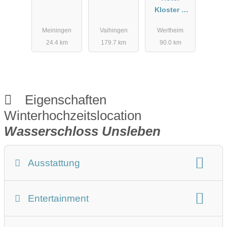
aus
Kloster &
Leidenschaf
Schloss
Meiningen
Vaihingen
Wertheim
t
Bronnbach
24.4 km
179.7 km
90.0 km
Eigenschaften
Winterhochzeitslocation
Wasserschloss Unsleben
Ausstattung
Winterhochzeit Beschreibung
Entertainment
Art der Location:
Schloss
Burg
im Freien
Bühne:
keine Bühne
Tanzfläche:
für 100 Personen