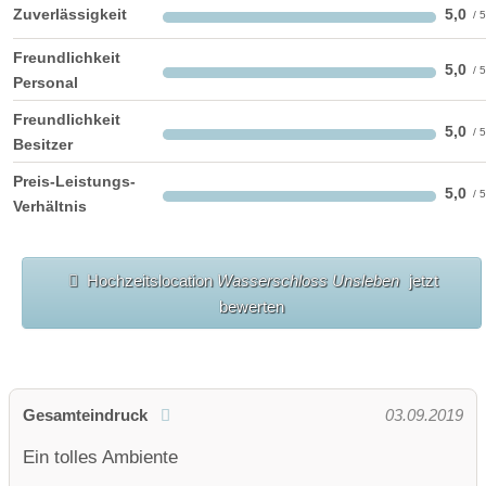
Zuverlässigkeit
5,0
Freundlichkeit
5,0
Personal
Freundlichkeit
5,0
Besitzer
Preis-Leistungs-
5,0
Verhältnis
Hochzeitslocation
Wasserschloss Unsleben
jetzt
bewerten
Gesamteindruck
03.09.2019
Ein tolles Ambiente