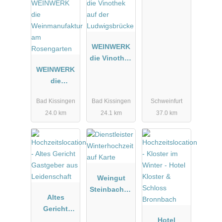
WEINWERK
die Vinothek
WEINWERK
auf der
die
Ludwigsbrü
Weinmanufa
cke
Bad Kissingen
Bad Kissingen
Schweinfurt
ktur am
24.0 km
24.1 km
37.0 km
Rosengarten
Weingut
Steinbachho
Altes
f bei
Gericht
Stuttgart
Gastgeber
Hotel