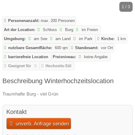
1 / 3
Personenanzahl:
max. 200 Personen
Art der Location:
Schloss
Burg
im Freien
Umgebung:
am See
am Land
im Park
Kirche:
1 km
nutzbare Gesamtfläche:
600 qm
Standesamt:
vor Ort
barrierefreie Location
Preisniveau:
keine Angabe
Geeignet für
Hochzeits-Stil
Beschreibung Winterhochzeitslocation
Traumhafte Burg - viel Grün
Kontakt
unverb. Anfrage senden