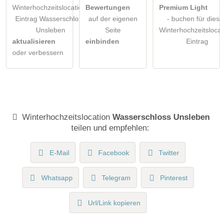
Winterhochzeitslocation-
Bewertungen
Premium Light
Eintrag Wasserschloss
auf der eigenen
- buchen für die
Unsleben
Seite
Winterhochzeitsloca
aktualisieren
einbinden
Eintrag
oder verbessern
Winterhochzeitslocation
Wasserschloss Unsleben
teilen und empfehlen:
E-Mail
Facebook
Twitter
Whatsapp
Telegram
Pinterest
Url/Link kopieren