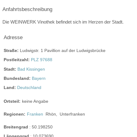
11:00-16:00
Anfahrtsbeschreibung
10:00-00:00
Die WEINWERK Vinothek befindet sich im Herzen der Stadt.
11:00-16:00
Adresse
Straße:
Ludwigstr. 1 Pavillion auf der Ludwigsbrücke
Postleitzahl:
PLZ 97688
Angaben zur Sperrstunde
Hunde erlaubt
Stadt:
Bad Kissingen
Rauchen:
nur im Freien
Wintergarten
Bundesland:
Bayern
Terrasse
Garten
Festzelt
Weinkeller
Land:
Deutschland
Bar
mögliche Tischformate:
Tafel
Hussen
Ortsteil:
keine Angabe
geschlossene Gesellschaft
Regionen:
Franken
Rhön,
Unterfranken
barrierefreie Location
Platz für Sektempfang
Breitengrad
:
50.198250
Platz für Agape
letzte Renovierung:
2016
Längengrad
:
10.073690