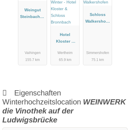
Weingut
Schloss
Steinbachho
Walkershofe
f bei
n
Stuttgart
Hotel
Kloster &
Schloss
Vaihingen
Wertheim
Simmershofen
Bronnbach
155.7 km
65.9 km
75.1 km
Eigenschaften
Winterhochzeitslocation
WEINWERK
die Vinothek auf der
Ludwigsbrücke