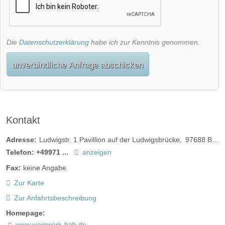
Die
Datenschutzerklärung
habe ich zur Kenntnis genommen.
unverbindliche Anfrage abschicken
Kontakt
Adresse:
Ludwigstr. 1 Pavillion auf der Ludwigsbrücke
97688
Bad Kissingen
Telefon:
+49971 ...
anzeigen
Fax:
keine Angabe
Zur Karte
Zur Anfahrtsbeschreibung
Homepage:
www.weinwerk-hab.de