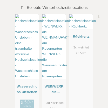
Beliebte Winterhochzeitslocations
Rückhertz
Schweinfurt
20.5 km
Wasserschlo
WEINWERK
ss Unsleben
die
Weinmanufa
ktur am
Bad Kissingen
1 Bew.