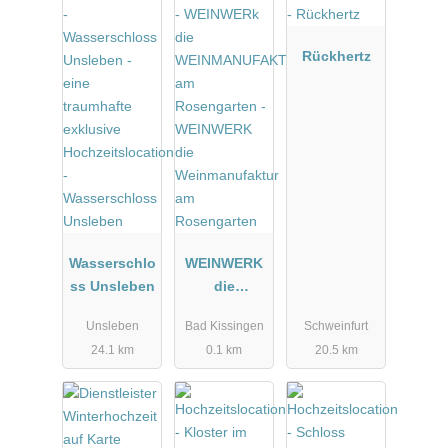
Rückhertz
Wasserschlo
WEINWERK
ss Unsleben
die
Weinmanufa
Unsleben
Bad Kissingen
Schweinfurt
ktur am
24.1 km
0.1 km
20.5 km
Rosengarten