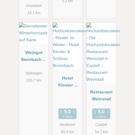
Rosengarten
0.1 km
Unsleben
24.1 km
Weingut
Steinbachho
f bei
Stuttgart
Vaihingen
Hotel
155.7 km
Kloster &
Schloss
Restaurant
Bronnbach
Weinstall
1 Bew.
1 Bew.
Wertheim
Castell
65.9 km
54.7 km