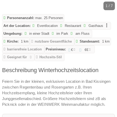
1 / 7
Personenanzahl:
max. 25 Personen
Art der Location:
Eventlocation
Restaurant
Gasthaus
Umgebung:
in einer Stadt
im Park
am Fluss
Kirche:
1 km
nutzbare Gesamtfläche
Standesamt:
1 km
barrierefreie Location
Preisniveau:
€
€€
Geeignet für
Hochzeits-Stil
Beschreibung Winterhochzeitslocation
Feiern Sie in der kleinen, exklusiven Location in Bad Kissingen
zwischen Regentenbau und Rosengarten z.B. Ihren
Hochzeitsempfang, kleine Hochzeitsfeier oder Ihren
Junggesellenabschied. Größere Hochzeitsfeiern sind zB als
Picknick oder in der WEINWERK Weinmanufaktur möglich.