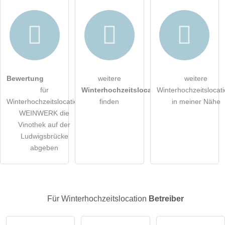
Hiermit akzeptiere ich die
AGB
.
Bewertung
weitere
weitere
für
Winterhochzeitslocations
Winterhochzeitslocat
Die
Datenschutzerklärung
habe ich zur Kenntnis genommen.
Winterhochzeitslocation
finden
in meiner Nähe
WEINWERK die
öffentliche Frage stellen
Abbrechen
Vinothek auf der
Ludwigsbrücke
Hinweis:
Bitte beachten Sie, öffentliche Fragen sind
für alle
abgeben
Besucher sichtbar
.
Klicken Sie hier um eine
individuelle Frage
an den
Winterhochzeitslocation-Eintrag zu stellen
.
Für Winterhochzeitslocation
Betreiber