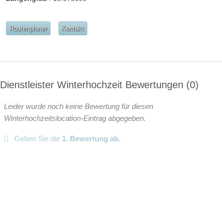
Video
Broschüre
Video der Location
Routenplaner
Kontakt
Facebook
instagram
Perfekte Jahreszeit:
Frühlings-Hochzeit
Sommer-Hochzeit
Dienstleister Winterhochzeit Bewertungen
0
Herbst-Hochzeit
Winter-Hochzeit
Helikopterlandeplatz
Candybar
Fotobox
Leider wurde noch keine Bewertung für diesen
Winterhochzeitslocation-Eintrag abgegeben.
weitere Unterlagen
Geben Sie die
1. Bewertung ab.