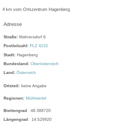
4 km vom Ortszentrum Hagenberg
Angaben zur Sperrstunde:
Adresse
Hierbei richten wir uns nach unseren Gästen
Straße:
Mahrersdorf 6
Hunde erlaubt
Rauchen:
nur im Freien
Postleitzahl:
PLZ 4232
Wintergarten
Terrasse
Garten
Festzelt
Stadt:
Hagenberg
Weinkeller
Bar
Bundesland:
Oberösterreich
Land:
Österreich
mögliche Tischformate:
Einzeltische eckig
Tafel
U-Form
Ortsteil:
keine Angabe
Hussen:
kostenpflichtig
Regionen:
Mühlviertel
geschlossene Gesellschaft
Breitengrad
:
48.388720
barrierefreie Location
Platz für Sektempfang
Längengrad
:
14.529920
Platz für Agape
letzte Renovierung:
13.07.2017