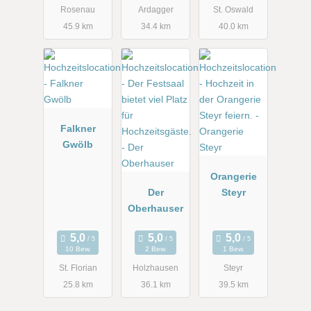
Rosenau
Ardagger
St. Oswald
45.9 km
34.4 km
40.0 km
Falkner
Gwölb
Orangerie
Der
Steyr
Oberhauser
10 Bew.
2 Bew.
1 Bew.
St. Florian
Holzhausen
Steyr
25.8 km
36.1 km
39.5 km