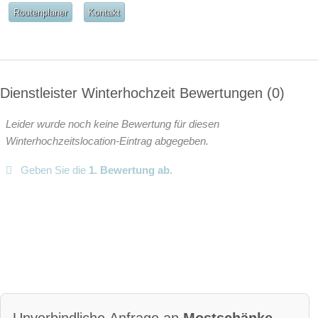
Video
Routenplaner
Kontakt
Broschüre
Video der Location
Facebook
instagram
Perfekte Jahreszeit
Helikopterlandeplatz
Candybar
Fotobox
Dienstleister Winterhochzeit Bewertungen
0
weitere Unterlagen
Leider wurde noch keine Bewertung für diesen
Winterhochzeitslocation-Eintrag abgegeben.
Geben Sie die
1. Bewertung ab.
Unverbindliche Anfrage an
Mostschänke