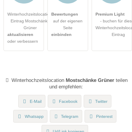
Winterhochzeitslocation-
Bewertungen
Premium Light
Eintrag Mostschänke
auf der eigenen
- buchen für die
Grüner
Seite
Winterhochzeitsloca
aktualisieren
einbinden
Eintrag
oder verbessern
Winterhochzeitslocation
Mostschänke Grüner
teilen
und empfehlen:
E-Mail
Facebook
Twitter
Whatsapp
Telegram
Pinterest
Url/Link kopieren