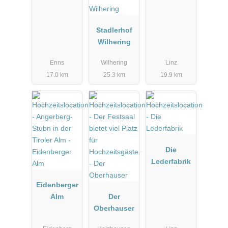
Stadlerhof
Wilhering
Enns
Wilhering
Linz
17.0 km
25.3 km
19.9 km
Die
Lederfabrik
Eidenberger
Alm
Der
Oberhauser