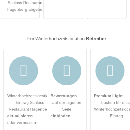
Schloss Restaurant
öffentliche Frage stellen
Abbrechen
Hagenberg abgeben
Hinweis:
Bitte beachten Sie, öffentliche Fragen sind
für alle
Besucher sichtbar
.
Klicken Sie hier um eine
individuelle Frage
an den
Für Winterhochzeitslocation
Betreiber
Winterhochzeitslocation-Eintrag zu stellen
.
Winterhochzeitslocation-
Bewertungen
Premium Light
Eintrag Schloss
auf der eigenen
- buchen für die
Restaurant Hagenberg
Seite
Winterhochzeitsloca
aktualisieren
einbinden
Eintrag
oder verbessern