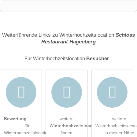
Vorname
Name
Weiterführende Links zu Winterhochzeitslocation
Schloss
Restaurant Hagenberg
E-Mail-Adresse (wird nicht veröffentlicht)
Für Winterhochzeitslocation
Besucher
Hiermit akzeptiere ich die
AGB
.
Bewertung
weitere
weitere
für
Winterhochzeitslocations
Winterhochzeitslocat
Die
Datenschutzerklärung
habe ich zur Kenntnis genommen.
Winterhochzeitslocation
finden
in meiner Nähe