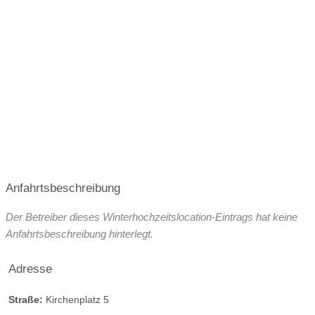
barrierefreie Location
Platz für Sektempfang
Platz für Agape
letzte Renovierung
Video
Broschüre
Video der Location
Facebook
instagram
Perfekte Jahreszeit
Helikopterlandeplatz
Candybar
Fotobox
weitere Unterlagen
Anfahrtsbeschreibung
Der Betreiber dieses Winterhochzeitslocation-Eintrags hat keine
Anfahrtsbeschreibung hinterlegt.
Adresse
Straße:
Kirchenplatz 5