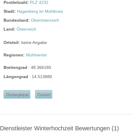
Postleitzahl:
PLZ 4232
Stadt:
Hagenberg im Mühlkreis
Bundesland:
Oberösterreich
Land:
Österreich
Ortsteil:
keine Angabe
Regionen:
Mühlviertel
Breitengrad
:
48.366180
Längengrad
:
14.513880
Routenplaner
Kontakt
Dienstleister Winterhochzeit Bewertungen
1