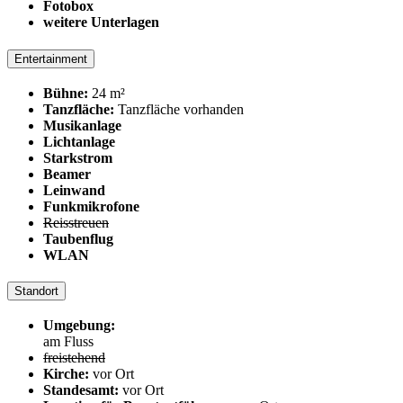
Fotobox
weitere Unterlagen
Entertainment
Bühne:
24 m²
Tanzfläche:
Tanzfläche vorhanden
Musikanlage
Lichtanlage
Starkstrom
Beamer
Leinwand
Funkmikrofone
Reisstreuen
Taubenflug
WLAN
Standort
Umgebung:
am Fluss
freistehend
Kirche:
vor Ort
Standesamt:
vor Ort