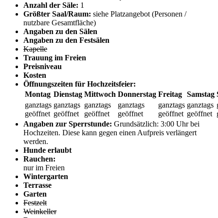
Anzahl der Säle:
1
Größter Saal/Raum:
siehe Platzangebot (Personen /
nutzbare Gesamtfläche)
Angaben zu den Sälen
Angaben zu den Festsälen
Kapelle
Trauung im Freien
Preisniveau
Kosten
Öffnungszeiten für Hochzeitsfeier:
Montag
Dienstag
Mittwoch
Donnerstag
Freitag
Samstag
ganztags
ganztags
ganztags
ganztags
ganztags
ganztags
geöffnet
geöffnet
geöffnet
geöffnet
geöffnet
geöffnet
Angaben zur Sperrstunde:
Grundsätzlich: 3:00 Uhr bei
Hochzeiten. Diese kann gegen einen Aufpreis verlängert
werden.
Hunde erlaubt
Rauchen:
nur im Freien
Wintergarten
Terrasse
Garten
Festzelt
Weinkeller