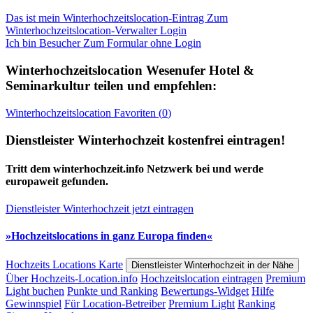
Das ist mein Winterhochzeitslocation-Eintrag
Zum
Winterhochzeitslocation-Verwalter Login
Ich bin Besucher
Zum Formular ohne Login
Winterhochzeitslocation
Wesenufer Hotel &
Seminarkultur
teilen und empfehlen:
Winterhochzeitslocation
Favoriten (
0
)
Dienstleister Winterhochzeit kostenfrei eintragen!
Tritt dem winterhochzeit.info Netzwerk bei und werde
europaweit gefunden.
Dienstleister Winterhochzeit jetzt eintragen
»Hochzeitslocations in ganz Europa finden«
Hochzeits Locations Karte
Dienstleister Winterhochzeit in der Nähe
Über Hochzeits-Location.info
Hochzeitslocation eintragen
Premium
Light buchen
Punkte und Ranking
Bewertungs-Widget
Hilfe
Gewinnspiel
Für Location-Betreiber
Premium Light
Ranking