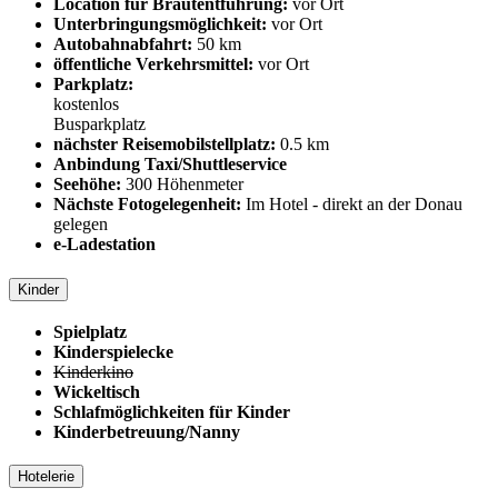
Location für Brautentführung:
vor Ort
Unterbringungsmöglichkeit:
vor Ort
Autobahnabfahrt:
50 km
öffentliche Verkehrsmittel:
vor Ort
Parkplatz:
kostenlos
Busparkplatz
nächster Reisemobilstellplatz:
0.5 km
Anbindung Taxi/Shuttleservice
Seehöhe:
300 Höhenmeter
Nächste Fotogelegenheit:
Im Hotel - direkt an der Donau
gelegen
e-Ladestation
Kinder
Spielplatz
Kinderspielecke
Kinderkino
Wickeltisch
Schlafmöglichkeiten für Kinder
Kinderbetreuung/Nanny
Hotelerie